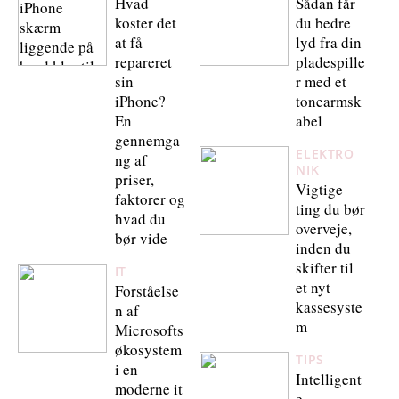
Hvad
Sådan får
koster det
du bedre
at få
lyd fra din
repareret
pladespille
sin
r med et
iPhone?
tonearmsk
En
abel
gennemga
ELEKTRO
ng af
NIK
priser,
Vigtige
faktorer og
ting du bør
hvad du
overveje,
bør vide
inden du
skifter til
IT
et nyt
Forståelse
kassesyste
n af
m
Microsofts
økosystem
TIPS
i en
Intelligent
moderne it
e