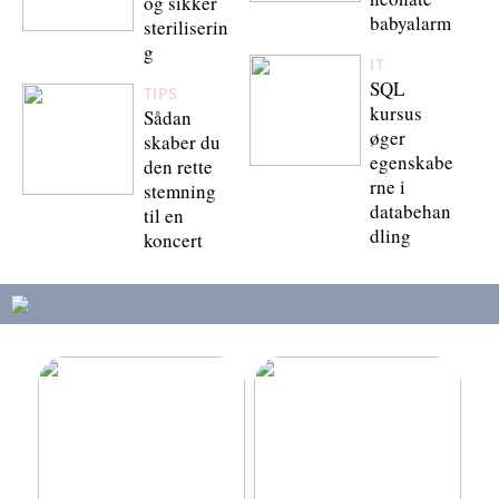
og sikker
babyalarm
steriliserin
g
IT
SQL
TIPS
kursus
Sådan
øger
skaber du
egenskabe
den rette
rne i
stemning
databehan
til en
dling
koncert