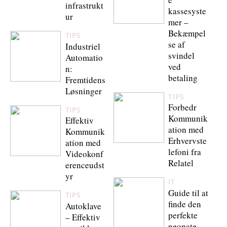
infrastrukt
kassesyste
ur
mer –
Bekæmpel
TIPS
se af
Industriel
svindel
Automatio
ved
n:
betaling
Fremtidens
Løsninger
TIPS
Forbedr
TIPS
Kommunik
Effektiv
ation med
Kommunik
Erhvervste
ation med
lefoni fra
Videokonf
Relatel
erenceudst
yr
IT
Guide til at
TIPS
finde den
Autoklave
perfekte
– Effektiv
neonate