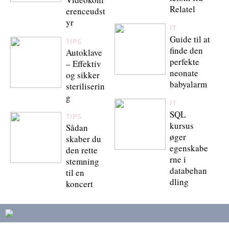
Relatel
erenceudst
yr
IT
Guide til at
TIPS
finde den
Autoklave
perfekte
– Effektiv
neonate
og sikker
babyalarm
steriliserin
g
IT
SQL
TIPS
kursus
Sådan
øger
skaber du
egenskabe
den rette
rne i
stemning
databehan
til en
dling
koncert