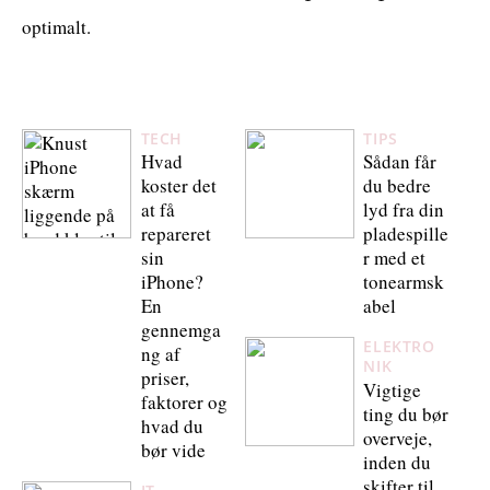
optimalt.
TECH
TIPS
Hvad
Sådan får
koster det
du bedre
at få
lyd fra din
repareret
pladespille
sin
r med et
iPhone?
tonearmsk
En
abel
gennemga
ELEKTRO
ng af
NIK
priser,
Vigtige
faktorer og
ting du bør
hvad du
overveje,
bør vide
inden du
skifter til