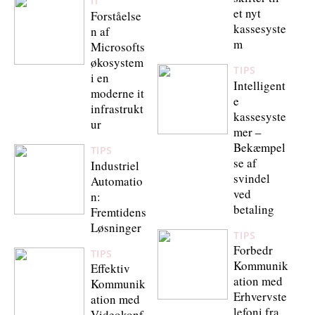
IT
et nyt
Forståelse
kassesyste
n af
m
Microsofts
økosystem
TIPS
i en
Intelligent
moderne it
e
infrastrukt
kassesyste
ur
mer –
Bekæmpel
TIPS
se af
Industriel
svindel
Automatio
ved
n:
betaling
Fremtidens
Løsninger
TIPS
Forbedr
TIPS
Kommunik
Effektiv
ation med
Kommunik
Erhvervste
ation med
lefoni fra
Videokonf