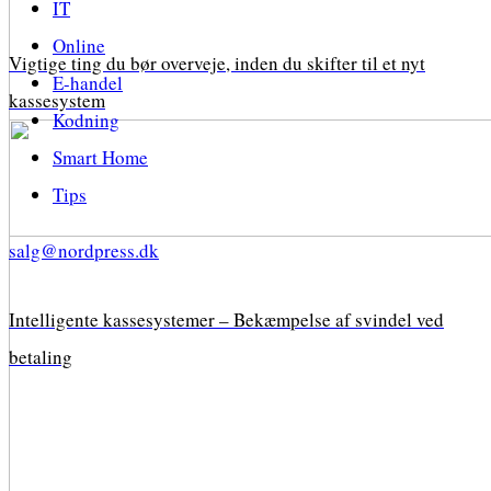
IT
Online
Vigtige ting du bør overveje, inden du skifter til et nyt
E-handel
kassesystem
Kodning
Smart Home
Tips
salg@nordpress.dk
Intelligente kassesystemer – Bekæmpelse af svindel ved
betaling