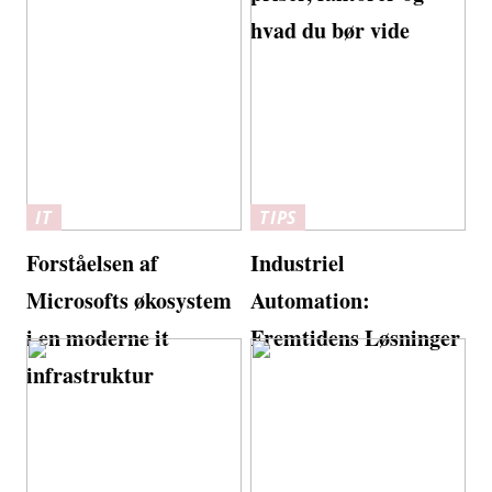
hvad du bør vide
IT
TIPS
Forståelsen af
Industriel
Microsofts økosystem
Automation:
i en moderne it
Fremtidens Løsninger
infrastruktur