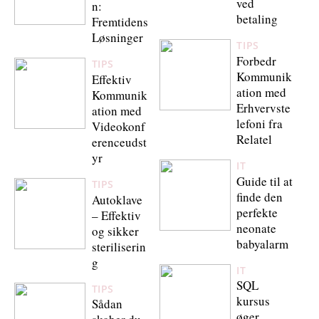
ved
n:
betaling
Fremtidens
Løsninger
TIPS
Forbedr
TIPS
Kommunik
Effektiv
ation med
Kommunik
Erhvervste
ation med
lefoni fra
Videokonf
Relatel
erenceudst
yr
IT
Guide til at
TIPS
finde den
Autoklave
perfekte
– Effektiv
neonate
og sikker
babyalarm
steriliserin
g
IT
SQL
TIPS
kursus
Sådan
øger