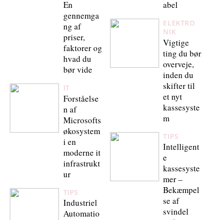
En
abel
gennemga
ELEKTRO
ng af
NIK
priser,
Vigtige
faktorer og
ting du bør
hvad du
overveje,
bør vide
inden du
skifter til
IT
et nyt
Forståelse
kassesyste
n af
m
Microsofts
økosystem
TIPS
i en
Intelligent
moderne it
e
infrastrukt
kassesyste
ur
mer –
Bekæmpel
TIPS
se af
Industriel
svindel
Automatio