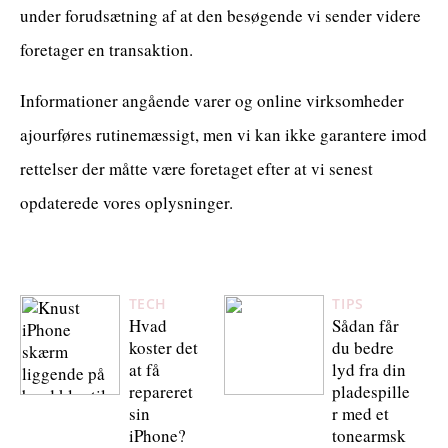
under forudsætning af at den besøgende vi sender videre
foretager en transaktion.
Informationer angående varer og online virksomheder
ajourføres rutinemæssigt, men vi kan ikke garantere imod
rettelser der måtte være foretaget efter at vi senest
opdaterede vores oplysninger.
TECH
TIPS
Hvad
Sådan får
koster det
du bedre
at få
lyd fra din
repareret
pladespille
sin
r med et
iPhone?
tonearmsk