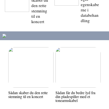
skaber du
egenskabe
den rette
rne i
stemning
databehan
til en
dling
koncert
Sådan skaber du den rette
Sådan får du bedre lyd fra
stemning til en koncert
din pladespiller med et
tonearmskabel