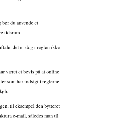
g bør du anvende et
re tidsrum.
tale, det er dog i reglen ikke
r været et bevis på at online
ster som har indsigt i reglerne
dkøb.
ngen, til eksempel den bytteret
aktura e-mail, således man til