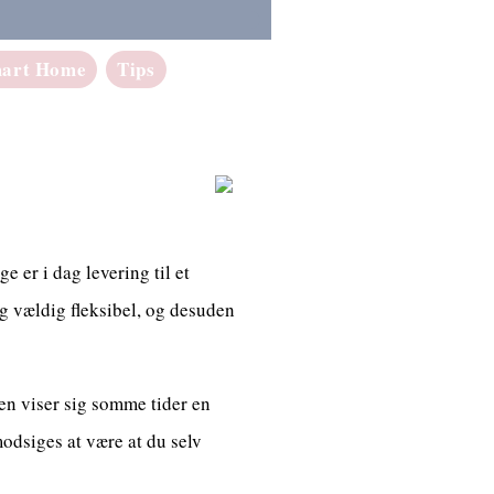
art Home
Tips
 er i dag levering til et
ig vældig fleksibel, og desuden
den viser sig somme tider en
odsiges at være at du selv