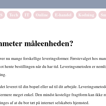
aS
Tech
IT
Online
E-handel
Kodning
Sm
nmeter måleenheden?
over nu mange forskellige leveringsformer. Førstevalget hos mange
lot hente bestillingen når du har tid. Leveringsmetoden er neml
ing.
 det leveret til din bopæl eller ud til dit arbejde. Leveringsmeto
dermere meget enkel. Den mindst kostelige fragtform kan ikke m
nges af at du bor tæt på internet selskabets hjemsted.