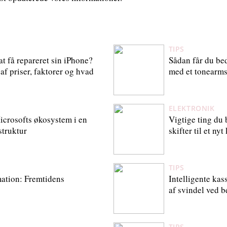
TIPS
at få repareret sin iPhone?
Sådan får du bed
f priser, faktorer og hvad
med et tonearm
ELEKTRONIK
icrosofts økosystem i en
Vigtige ting du 
struktur
skifter til et ny
TIPS
mation: Fremtidens
Intelligente ka
af svindel ved b
TIPS