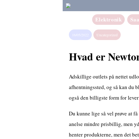
Elektronik
Sa
16/05/2022
Uncategorized
Hvad er Newto
Adskillige outlets på nettet udl
afhentningssted, og så kan du b
også den billigste form for lever
Du kunne lige så vel prøve at få
anelse mindre prisbillig, men y
henter produkterne, men det beti