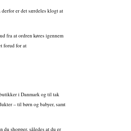
 derfor er det særdeles klogt at
s ud fra at ordren køres igennem
t forud for at
 butikker i Danmark og til tak
ukter – til børn og babyer, samt
en du shopper, således at du er