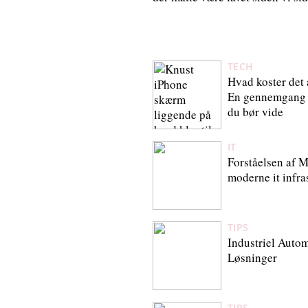
TECH
Hvad koster det 
En gennemgang a
du bør vide
IT
Forståelsen af M
moderne it infra
TIPS
Industriel Auto
Løsninger
TIPS