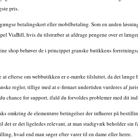
gste pris.
 gængse betalingskort eller mobilbetaling. Som en anden løsnin
el ViaBill, hvis du tilstræber at afdrage pengene over et længe
ne shop behøver de i princippet granske butikkens forretningsaf
t efterse om webbutikken er e-mærke tilsluttet, da det længe ha
nske regler, tillige med at e-firmaet undertiden vurderes af juri
du chance for support, ifald du forvoldes problemer med dit in
 vaks omkring de elementære betingelser der influerer på bestilli
til det er det ligeledes relevant, at man stadigvæk beholder sin f
illing, hvad end man søger efter varer til en dame eller herre.