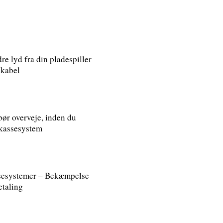
re lyd fra din pladespiller
skabel
bør overveje, inden du
t kassesystem
ssesystemer – Bekæmpelse
etaling