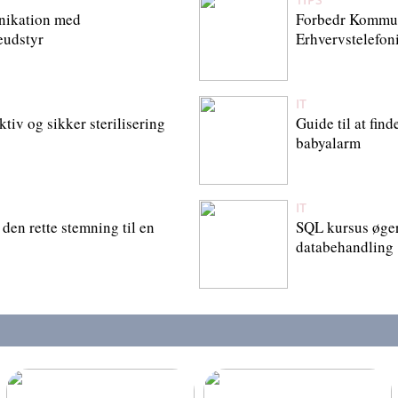
nikation med
Forbedr Kommu
eudstyr
Erhvervstelefoni
IT
tiv og sikker sterilisering
Guide til at fin
babyalarm
IT
den rette stemning til en
SQL kursus øger
databehandling