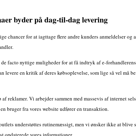
aer byder på dag-til-dag levering
ige chancer for at iagttage flere andre kunders anmeldelser og af
andler.
de facto nyttige muligheder for at få indtryk af e-forhandleren
an levere en kritik af deres købsoplevelse, som lige så vel må ben
lp af reklamer. Vi arbejder sammen med massevis af internet sel
 en bruger fra vores website udfører en transaktion.
utlets understøttes rutinemæssigt, men vi ønsker ikke at blive st
dst opdaterede vores informationer.