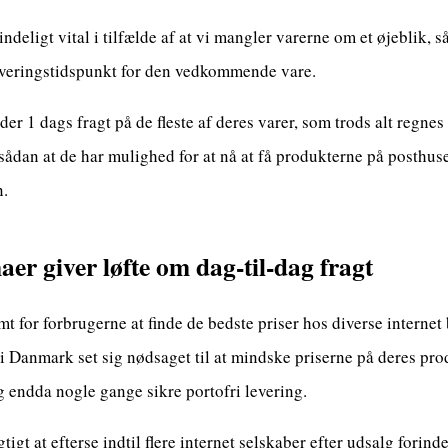
deligt vital i tilfælde af at vi mangler varerne om et øjeblik, så
everingstidspunkt for den vedkommende vare.
yder 1 dags fragt på de fleste af deres varer, som trods alt regne
sådan at de har mulighed for at nå at få produkterne på posthuse
n.
er giver løfte om dag-til-dag fragt
mt for forbrugerne at finde de bedste priser hos diverse internet
i Danmark set sig nødsaget til at mindske priserne på deres prod
og endda nogle gange sikre portofri levering.
gt at efterse indtil flere internet selskaber efter udsalg forind