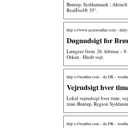
Brørup, Syddanmark ; Aktuelt v
RealFeel® 35°.
http s://www.accuweather.com › daily
Døgnudsigt for Br
Længere frem. 26. februar – 9. m
Orkan · Hårdt vejr.
http s://weather.com › da-DK › weath
Vejrudsigt hver ti
Lokal vejrudsigt hver time, ve
time-Brørup, Region Syddanm
http s://weather.com › da-DK › weath