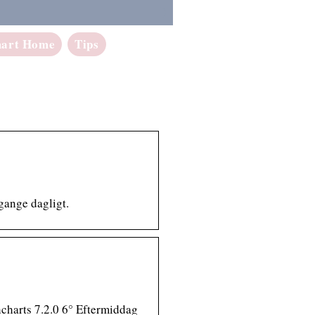
art Home
Tips
gange dagligt.
ghcharts 7.2.0 6° Eftermiddag