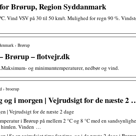
t for Brørup, Region Syddanmark
ºC. Vind VSV på 30 til 50 km/t. Mulighed for regn 90 %. Vindstø
 denmark › Brørup
– Brørup – flotvejr.dk
up.Maksimum- og minimumtemperaturer, nedbør og vind.
nd › broerup
g og i morgen | Vejrudsigt for de næste 2 
gen | Vejrudsigt for de næste 2 dage
temperatur i Brørup på mellem 2 °C og 8 °C med en sandsynlighe
 himlen. Vinden …
en | Se en vejrudsigt time for time, og i de næste 2 dage i Brøru