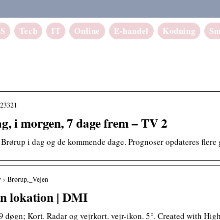
aS
Tech
IT
Online
E-handel
Kodning
Sm
2623321
ag, i morgen, 7 dage frem – TV 2
or Brørup i dag og de kommende dage. Prognoser opdateres flere 
w › Brørup,_Vejen
in lokation | DMI
-9 døgn; Kort. Radar og vejrkort. vejr-ikon. 5°. Created with Hi