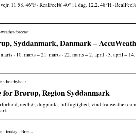
ejr. 11.58. 46°F · RealFeel® 40° ; I dag. 12.2. 48°H · RealFeel®
-weather-forecast
ørup, Syddanmark, Danmark – AccuWeath
arts · 10. marts – 21. marts · 22. marts – 2. april · 3. april – 14.
er › hourbyhour
me for Brørup, Region Syddanmark
jrforhold, nedbør, dugpunkt, luftfugtighed, vind fra weather.co
ark.
er › tenday › Brør…