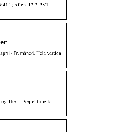
 41° ; Aften. 12.2. 38°L ·
er
 april · Pr. måned. Hele verden.
m og The … Vejret time for