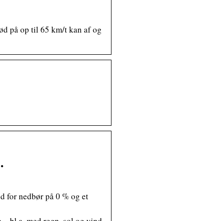
d på op til 65 km/t kan af og
…
d for nedbør på 0 % og et
p – bl.a. med regn, sol og vind