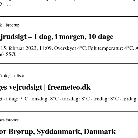
 5° …
k › broerup
jrudsigt – I dag, i morgen, 10 dage
 15. februar 2023, 11:09. Overskyet 4°C. Følt temperatur: 4°C. 
m/s SSØ.
 7-dogn › liste
es vejrudsigt | freemeteo.dk
 · i dag: 7°C · onsdag: 8°C · torsdag: 8°C · fredag: 8°C · lørdag
er-forecast
 for Brørup, Syddanmark, Danmark