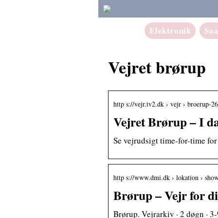
Elektronik
Sa
Vejret brørup
http s://vejr.tv2.dk › vejr › broerup-
Vejret Brørup – I d
Se vejrudsigt time-for-time f
http s://www.dmi.dk › lokation › sho
Brørup – Vejr for d
Brørup. Vejrarkiv · 2 døgn · 3