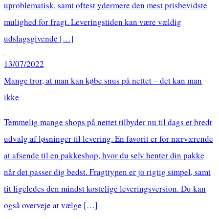
uproblematisk, samt oftest ydermere den mest prisbevidste
mulighed for fragt. Leveringstiden kan være vældig
udslagsgivende […]
13/07/2022
Mange tror, at man kan købe snus på nettet – det kan man
ikke
Temmelig mange shops på nettet tilbyder nu til dags et bredt
udvalg af løsninger til levering. En favorit er for nærværende
at afsende til en pakkeshop, hvor du selv henter din pakke
når det passer dig bedst. Fragttypen er jo rigtig simpel, samt
tit ligeledes den mindst kostelige leveringsversion. Du kan
også overveje at vælge […]