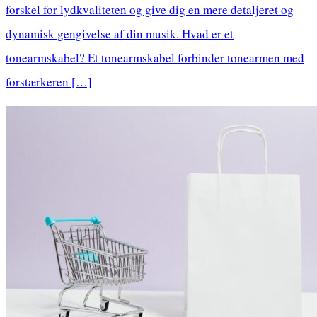
forskel for lydkvaliteten og give dig en mere detaljeret og
dynamisk gengivelse af din musik. Hvad er et
tonearmskabel? Et tonearmskabel forbinder tonearmen med
forstærkeren […]