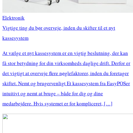
Elektronik
Vigtige ting du bør overveje, inden du skifter til et nyt
kassesystem
At vælge et nyt kassesystem er en vigtig beslutning, der kan
få stor betydning for din virksomheds daglige drift. Derfor er
det vigtigt at overveje flere nøglefaktorer, inden du foretager
skiftet. Nemt og brugervenligt Et kassesystem fra EasyPOSer
intuitivt og nemt at bruge – både for dig og dine
medarbejdere. Hvis systemet er for kompliceret, […]