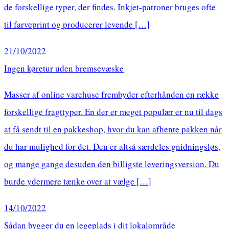
de forskellige typer, der findes. Inkjet-patroner bruges ofte
til farveprint og producerer levende […]
21/10/2022
Ingen køretur uden bremsevæske
Masser af online varehuse frembyder efterhånden en række
forskellige fragttyper. En der er meget populær er nu til dags
at få sendt til en pakkeshop, hvor du kan afhente pakken når
du har mulighed for det. Den er altså særdeles gnidningsløs,
og mange gange desuden den billigste leveringsversion. Du
burde ydermere tænke over at vælge […]
14/10/2022
Sådan bygger du en legeplads i dit lokalområde