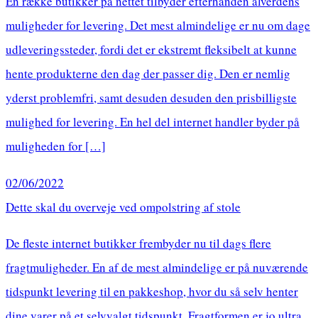
En række butikker på nettet tilbyder efterhånden alverdens
muligheder for levering. Det mest almindelige er nu om dage
udleveringssteder, fordi det er ekstremt fleksibelt at kunne
hente produkterne den dag der passer dig. Den er nemlig
yderst problemfri, samt desuden desuden den prisbilligste
mulighed for levering. En hel del internet handler byder på
muligheden for […]
02/06/2022
Dette skal du overveje ved ompolstring af stole
De fleste internet butikker frembyder nu til dags flere
fragtmuligheder. En af de mest almindelige er på nuværende
tidspunkt levering til en pakkeshop, hvor du så selv henter
dine varer på et selvvalgt tidspunkt. Fragtformen er jo ultra