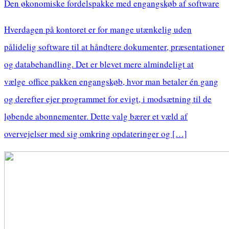
Den økonomiske fordelspakke med engangskøb af software
Hverdagen på kontoret er for mange utænkelig uden
pålidelig software til at håndtere dokumenter, præsentationer
og databehandling. Det er blevet mere almindeligt at
vælge office pakken engangskøb, hvor man betaler én gang
og derefter ejer programmet for evigt, i modsætning til de
løbende abonnementer. Dette valg bærer et væld af
overvejelser med sig omkring opdateringer og […]