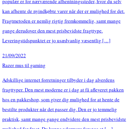
populær er for nærværende afhentningssteder, hvor du selv
kan afhente de nyindkøbte varer når der er mulighed for det.
Fragtmetoden er nemlig rigtig fremkommelig, samt mange
gange derudover den mest prisbevidste fragttype.
Leveringstidspunktet er jo usædvanlig væsentlig […]
21/09/2022
Razer mus til gaming
Adskillige internet forretninger tilbyder i dag alverdens
fragttyper. Den mest moderne er i dag at få afleveret pakken
hos en pakkeshop, som giver dig mulighed for at hente de
bestilte produkter når det passer dig. Den er jo temmelig
praktisk, samt mange gange endvidere den mest prisbevidste
mulighed for fragt. Du kunne ydermere forsøge at […]