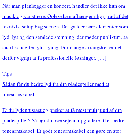
Når man planlægger en koncert, handler det ikke kun om
musik og kunstnere. Oplevelsen afhænger i høj grad af det
tekniske setup bag scenen. Det gælder især elementer som
lyd, lys og den samlede stemning, der møder publikum, så
snart koncerten går i gang. For mange arrangører er det
derfor vigtigt at få professionelle løsninger, […]
Tips
Sådan får du bedre lyd fra din pladespiller med et
tonearmskabel
Er du lydentusiast og ønsker at få mest muligt ud af din
pladespiller? Så bør du overveje at opgradere til et bedre
tonearmskabel. Et godt tonearmskabel kan gøre en stor