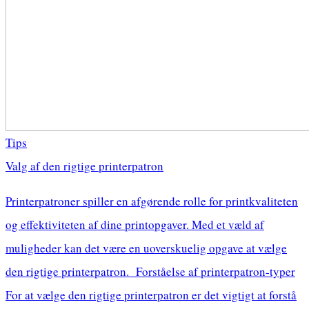
Tips
Valg af den rigtige printerpatron
Printerpatroner spiller en afgørende rolle for printkvaliteten
og effektiviteten af dine printopgaver. Med et væld af
muligheder kan det være en uoverskuelig opgave at vælge
den rigtige printerpatron. Forståelse af printerpatron-typer
For at vælge den rigtige printerpatron er det vigtigt at forstå